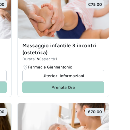
00
€75.00
Massaggio infantile 3 incontri
(ostetrica)
Durata
1h
Capacità
1
Farmacia Giannantonio
Ulteriori informazioni
Prenota Ora
00
€70.00