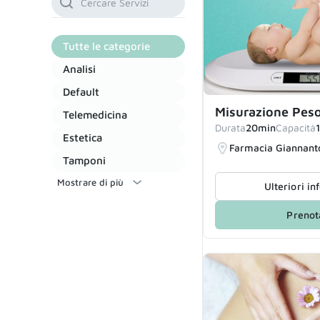
Tutte le categorie
Analisi
Default
Misurazione Pes
Telemedicina
Durata
20min
Capacità
1
Estetica
Farmacia Giannant
Tamponi
Mostrare di più
Ulteriori i
Prenot