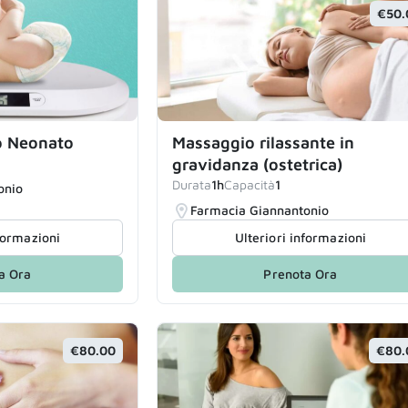
€50.
o Neonato
Massaggio rilassante in
gravidanza (ostetrica)
Durata
1h
Capacità
1
onio
Farmacia Giannantonio
nformazioni
Ulteriori informazioni
a Ora
Prenota Ora
€80.00
€80.